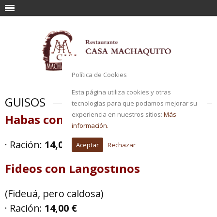
Política de Cookies
Esta página utiliza cookies y otras
GUISOS
tecnologías para que podamos mejorar su
experiencia en nuestros sitios:
Más
Habas con Chocos
información.
· Ración:
14,00 €
Aceptar
Rechazar
Fideos con Langostinos
(Fideuá, pero caldosa)
· Ración:
14,00 €